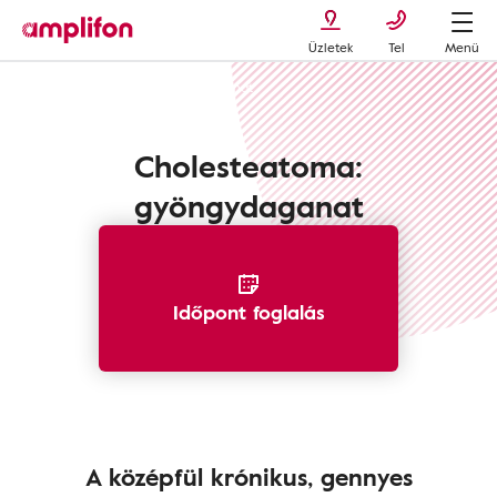
Üzletek
Tel
Menü
Hallásproblémák
Gyöngydaganat
Cholesteatoma:
gyöngydaganat
Időpont foglalás
A középfül krónikus, gennyes