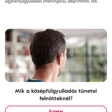
agyhártyagyulladás (meningitis), labyrinthtis, stb.
Mik a középfülgyulladás tünetei
felnőtteknél?
Érdekel