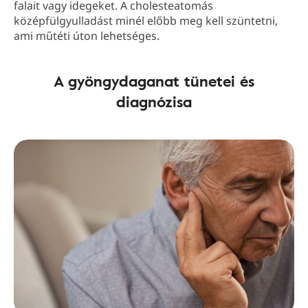
falait vagy idegeket. A cholesteatomás
középfülgyulladást minél előbb meg kell szüntetni,
ami műtéti úton lehetséges.
A gyöngydaganat tünetei és
diagnózisa