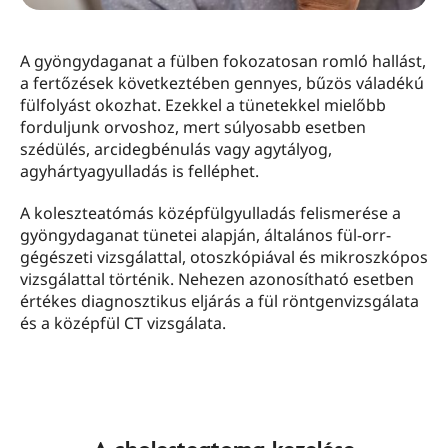
A gyöngydaganat a fülben fokozatosan romló hallást,
a fertőzések következtében gennyes, bűzös váladékú
fülfolyást okozhat. Ezekkel a tünetekkel mielőbb
forduljunk orvoshoz, mert súlyosabb esetben
szédülés, arcidegbénulás vagy agytályog,
agyhártyagyulladás is felléphet.
A koleszteatómás középfülgyulladás felismerése a
gyöngydaganat tünetei alapján, általános fül-orr-
gégészeti vizsgálattal, otoszkópiával és mikroszkópos
vizsgálattal történik. Nehezen azonosítható esetben
értékes diagnosztikus eljárás a fül röntgenvizsgálata
és a középfül CT vizsgálata.