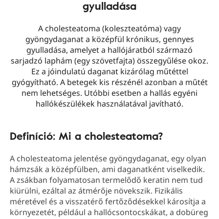
gyulladása
A cholesteatoma (koleszteatóma) vagy
gyöngydaganat a középfül krónikus, gennyes
gyulladása, amelyet a hallójáratból származó
sarjadzó laphám (egy szövetfajta) összegyűlése okoz.
Ez a jóindulatú daganat kizárólag műtéttel
gyógyítható. A betegek kis részénél azonban a műtét
nem lehetséges. Utóbbi esetben a hallás egyéni
hallókészülékek használatával javítható.
Definíció: Mi a cholesteatoma?
A cholesteatoma jelentése gyöngydaganat, egy olyan
hámzsák a középfülben, ami daganatként viselkedik.
A zsákban folyamatosan termelődő keratin nem tud
kiürülni, ezáltal az átmérője növekszik. Fizikális
méretével és a visszatérő fertőződésekkel károsítja a
környezetét, például a hallócsontocskákat, a dobüreg