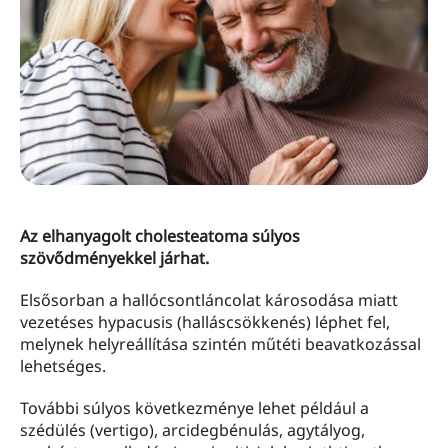
Az elhanyagolt cholesteatoma súlyos
szövődményekkel járhat.
Elsősorban a hallócsontláncolat károsodása miatt
vezetéses hypacusis (halláscsökkenés) léphet fel,
melynek helyreállítása szintén műtéti beavatkozással
lehetséges.
További súlyos következménye lehet például a
szédülés (vertigo), arcidegbénulás, agytályog,