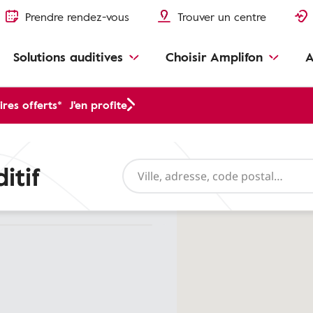
Prendre rendez-vous
Trouver un centre
Solutions auditives
Choisir Amplifon
A
res offerts*
J'en profite
itif
eils auditives
Protections auditive
Test auditif