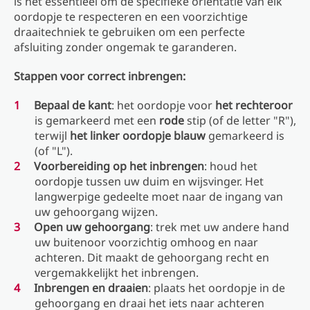
is het essentieel om de specifieke oriëntatie van elk
oordopje te respecteren en een voorzichtige
draaitechniek te gebruiken om een ​​perfecte
afsluiting zonder ongemak te garanderen.
Stappen voor correct inbrengen:
Bepaal de kant
: het oordopje voor
het rechteroor
is gemarkeerd met een
rode
stip (of de letter "R"),
terwijl
het linker oordopje
blauw
gemarkeerd is
(of "L").
Voorbereiding op het inbrengen
: houd het
oordopje tussen uw duim en wijsvinger. Het
langwerpige gedeelte moet naar de ingang van
uw gehoorgang wijzen.
Open uw gehoorgang
: trek met uw andere hand
uw buitenoor voorzichtig omhoog en naar
achteren. Dit maakt de gehoorgang recht en
vergemakkelijkt het inbrengen.
Inbrengen en draaien
: plaats het oordopje in de
gehoorgang en draai het iets naar achteren