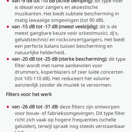
van -9 dB tot -10 dB (lichte demping)
: dit type filter
is ideaal voor zangers en akoestische
muzikanten. Het biedt subtiele bescherming in
matig lawaaiige omgevingen (tot 90 dB).
van -15 dB tot -17 dB (meest veelzijdig)
: dit is de
meest gangbare keuze voor orkestmusici, dj's,
geluidstechnici en rockconcertgangers. Het biedt
een perfecte balans tussen bescherming en
natuurlijke helderheid.
van -20 dB tot -25 dB (sterke bescherming)
: dit type
filter wordt met name aanbevolen voor
drummers, koperblazers of zeer luide concerten
(tot 105-110 dB). Het reduceert het volume
aanzienlijk zonder de muziek te vervormen.
Filters voor het werk
van -26 dB tot -31 dB
: deze filters zijn ontworpen
voor bouw- of fabrieksomgevingen. Dit type filter
richt zich vaak op hogere frequenties (schelle
geluiden), terwijl spraak nog steeds verstaanbaar