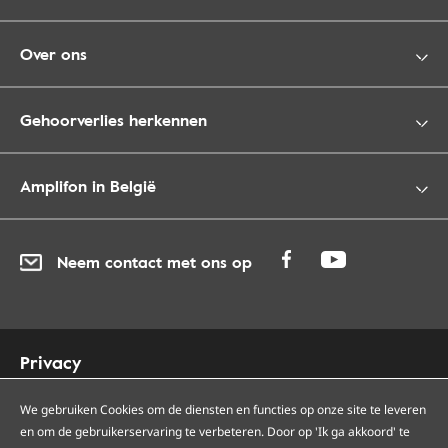
Over ons
Gehoorverlies herkennen
Amplifon in België
Neem contact met ons op
Privacy
Cookies
Toegankelijkheid
We gebruiken Cookies om de diensten en functies op onze site te leveren
en om de gebruikerservaring te verbeteren. Door op 'Ik ga akkoord' te
Sitemap