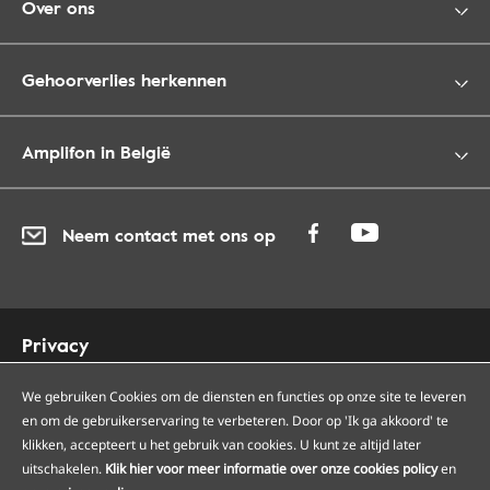
Over ons
Gehoorverlies herkennen
Amplifon in België
Neem contact met ons op
Privacy
Cookies
We gebruiken Cookies om de diensten en functies op onze site te leveren
Toegankelijkheid
en om de gebruikerservaring te verbeteren. Door op 'Ik ga akkoord' te
Sitemap
klikken, accepteert u het gebruik van cookies. U kunt ze altijd later
Onze Amplifon hoorcentra
uitschakelen.
Klik hier voor meer informatie over onze cookies policy
en
Onze servicepunten