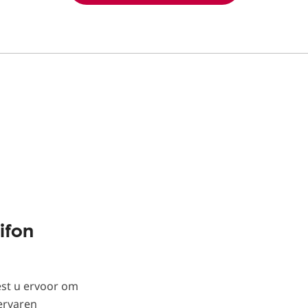
ifon
est u ervoor om
ervaren