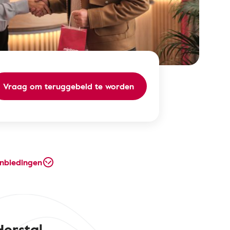
Vraag om teruggebeld te worden
nbiedingen
erstal.