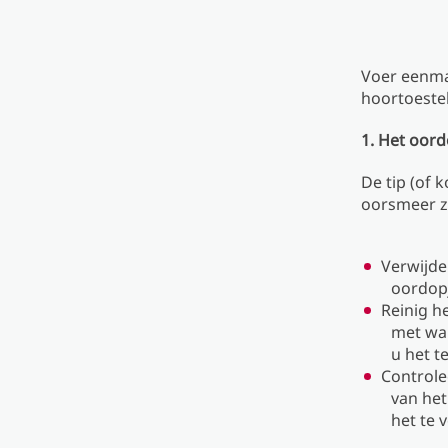
Voer eenmaa
hoortoeste
1. Het oor
De tip (of k
oorsmeer z
Verwijde
oordop
Reinig h
met war
u het t
Controlee
van het
het te 