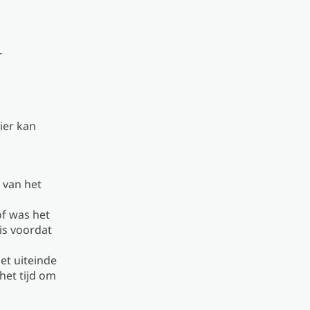
-
Hier kan
 van het
of was het
is voordat
het uiteinde
 het tijd om