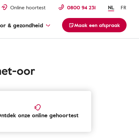
Online hoortest
0800 94 231
NL
FR
or & gezondheid
Maak een afspraak
het-oor
ntdek onze online gehoortest