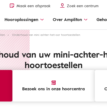
Maak een afspraak
Zoek een centrum
Hooroplossingen
Over Amplifon
Geho
llen
Onderhoud van mini achter-het-oor hoortoestellen
oud van uw mini-achter-
hoortoestellen
Bezoek ons ​​in onze hoorcentra
O