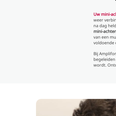
Uw mini-ac
weer verbin
na dag held
mini-achter
van een mu
voldoende 
Bij Amplifo
begeleiden
wordt. Ontd