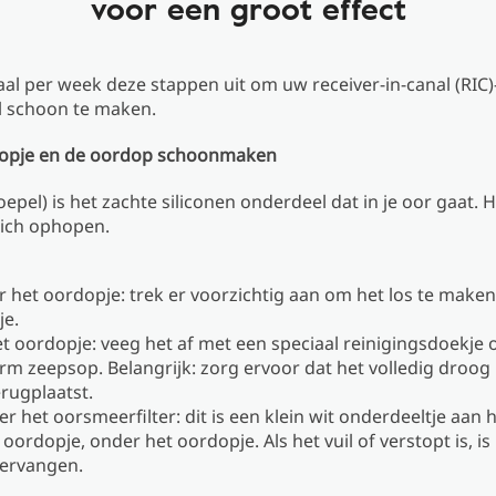
voor een groot effect
l per week deze stappen uit om uw receiver-in-canal (RIC)
l schoon te maken.
dopje en de oordop schoonmaken
oepel) is het zachte siliconen onderdeel dat in je oor gaat. 
ich ophopen.
r het oordopje: trek er voorzichtig aan om het los te maken
je.
et oordopje: veeg het af met een speciaal reinigingsdoekje 
m zeepsop. Belangrijk: zorg ervoor dat het volledig droog 
erugplaatst.
r het oorsmeerfilter: dit is een klein wit onderdeeltje aan 
 oordopje, onder het oordopje. Als het vuil of verstopt is, is
vervangen.