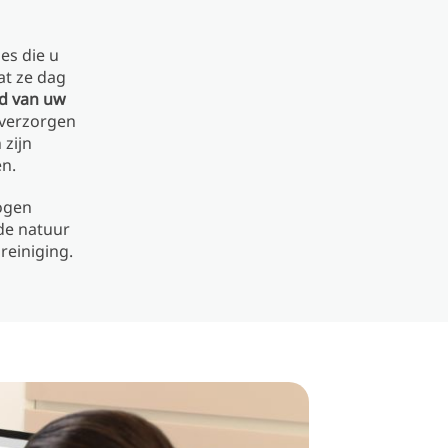
es die u
at ze dag
d van uw
t verzorgen
 zijn
en.
logen
de natuur
reiniging.