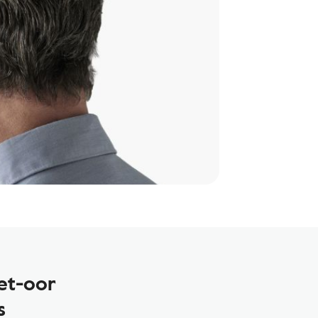
et-oor
s