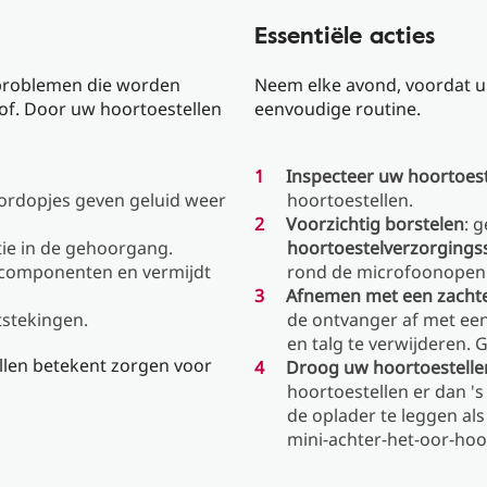
Essentiële acties
problemen die worden
Neem elke avond, voordat u 
of. Door uw hoortoestellen
eenvoudige routine.
Inspecteer uw hoortoest
oordopjes geven geluid weer
hoortoestellen.
Voorzichtig borstelen
: 
tie in de gehoorgang.
hoortoestelverzorgings
 componenten en vermijdt
rond de microfoonopenin
Afnemen met een zacht
tstekingen.
de ontvanger af met een
en talg te verwijderen. 
llen betekent zorgen voor
Droog uw hoortoestelle
hoortoestellen er dan 's
de oplader te leggen als 
mini-achter-het-oor-hoo