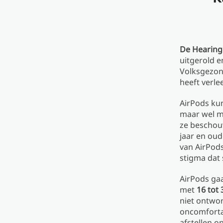
De Hearing 
uitgerold e
Volksgezon
heeft verle
AirPods ku
maar wel m
ze beschou
jaar en ou
van AirPods
stigma dat 
AirPods ga
met
16 tot
niet ontwo
oncomforta
afstellen o