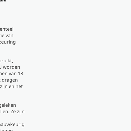
nteel
ie van
keuring
ruikt,
EU worden
nen van 18
t dragen
zijn en het
geleken
en. Ze zijn
 nauwkeurig
singen