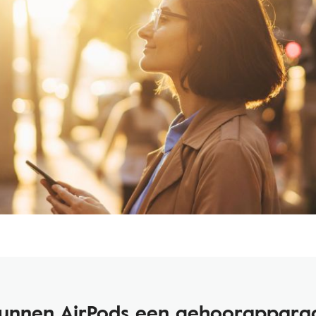
unnen AirPods een gehoorappara