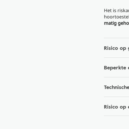
Het is risk
hoortoestel
matig geho
Risico op
Beperkte e
Technisch
Risico op