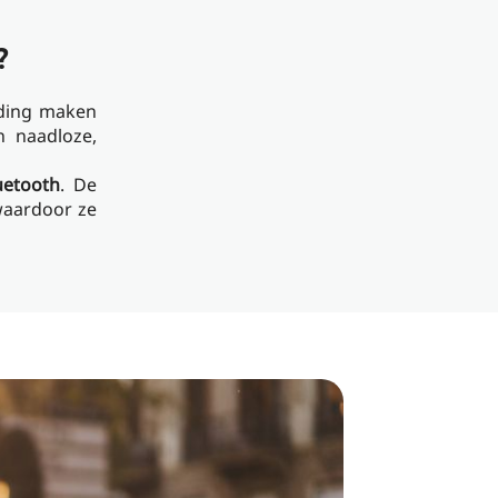
?
nding maken
n naadloze,
uetooth
. De
waardoor ze