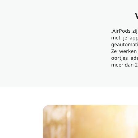
.AirPods z
met je app
geautomati
Ze werke
oortjes la
meer dan 2