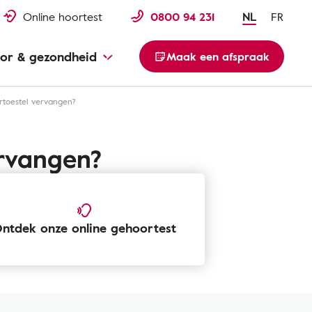
Online hoortest
0800 94 231
NL
FR
or & gezondheid
Maak een afspraak
rtoestel vervangen?
ervangen?
ntdek onze online gehoortest