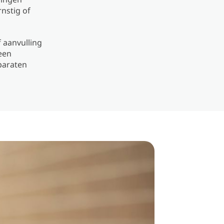
nstig of
f aanvulling
een
paraten