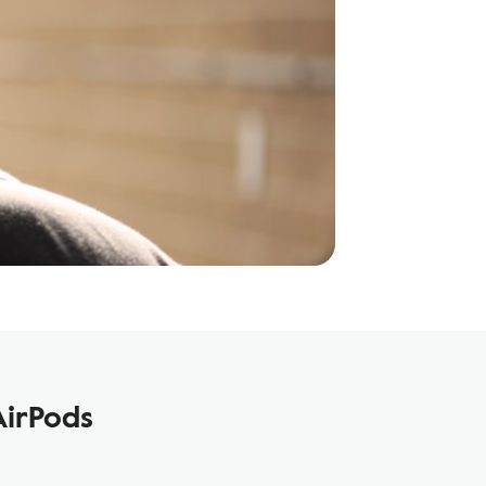
AirPods