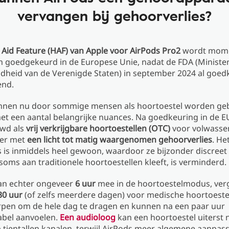
vervangen bij gehoorverlies?
Aid Feature (HAF) van Apple voor AirPods Pro2
wordt mome
n goedgekeurd in de Europese Unie, nadat de FDA (Minister
dheid van de Verenigde Staten) in september 2024 al goed
end.
nnen nu door sommige mensen als hoortoestel worden geb
et een aantal belangrijke nuances. Na goedkeuring in de 
wd als
vrij verkrijgbare hoortoestellen (OTC)
voor volwasse
der met
een licht tot matig waargenomen gehoorverlies
. He
 is inmiddels heel gewoon, waardoor ze bijzonder discreet 
soms aan traditionele hoortoestellen kleeft, is verminderd.
an echter ongeveer
6 uur
mee in de hoortoestelmodus, ver
 30 uur
(of zelfs meerdere dagen) voor medische hoortoestell
rpen om de hele dag te dragen en kunnen na een paar uur
bel aanvoelen.
Een audioloog
kan een hoortoestel uiterst
p tientallen kanalen, terwijl AirPods meer algemene aanpas