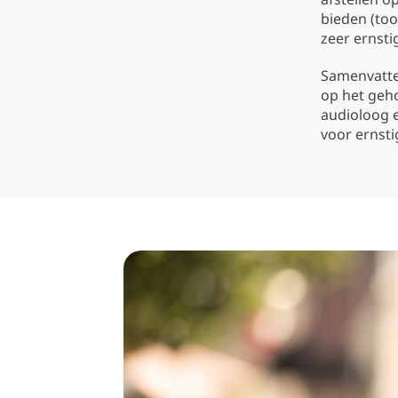
bieden (too
zeer ernsti
Samenvatte
op het geh
audioloog 
voor ernsti