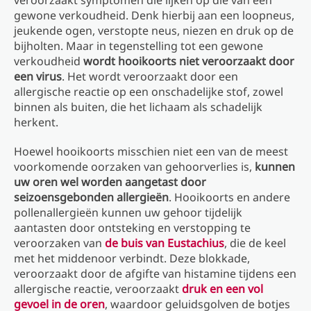
veroorzaakt symptomen die lijken op die van een
gewone verkoudheid. Denk hierbij aan een loopneus,
jeukende ogen, verstopte neus, niezen en druk op de
bijholten. Maar in tegenstelling tot een gewone
verkoudheid
wordt hooikoorts niet veroorzaakt door
een virus
. Het wordt veroorzaakt door een
allergische reactie op een onschadelijke stof, zowel
binnen als buiten, die het lichaam als schadelijk
herkent.
Hoewel hooikoorts misschien niet een van de meest
voorkomende oorzaken van gehoorverlies is,
kunnen
uw oren wel worden aangetast door
seizoensgebonden allergieën
. Hooikoorts en andere
pollenallergieën kunnen uw gehoor tijdelijk
aantasten door ontsteking en verstopping te
veroorzaken van
de buis van Eustachius
, die de keel
met het middenoor verbindt. Deze blokkade,
veroorzaakt door de afgifte van histamine tijdens een
allergische reactie, veroorzaakt
druk en een vol
gevoel in de oren
, waardoor geluidsgolven de botjes