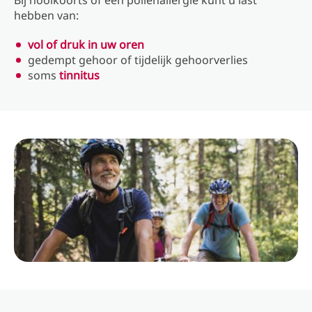
Bij hooikoorts of een pollenallergie kunt u last
hebben van:
vol of druk in uw oren
gedempt gehoor of tijdelijk gehoorverlies
soms
tinnitus