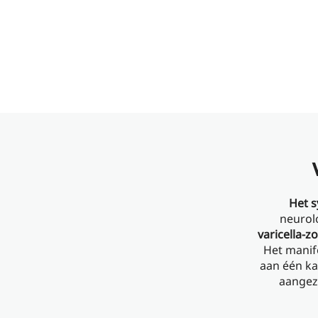
Het s
neurol
varicella-z
Het manife
aan één ka
aangez