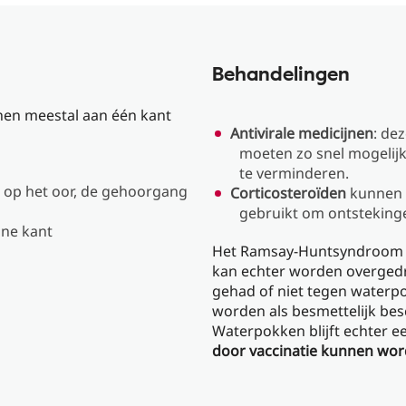
Behandelingen
en meestal aan één kant
Antivirale medicijnen
: de
moeten zo snel mogelijk
te verminderen.
s op het oor, de gehoorgang
Corticosteroïden
kunnen i
gebruikt om ontsteking
ane kant
Het Ramsay-Huntsyndroom is 
kan echter worden overged
gehad of niet tegen waterp
worden als besmettelijk bes
Waterpokken blijft echter e
door vaccinatie kunnen wo