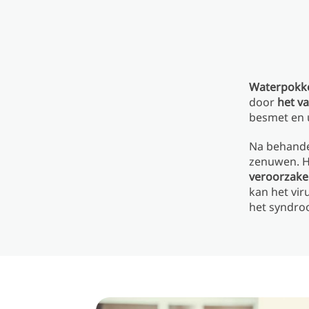
Waterpokken
door
het va
besmet en u
Na behandel
zenuwen. H
veroorzak
kan het vir
het syndro