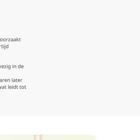
roorzaakt
tijd
wezig in de
Jaren later
t leidt tot