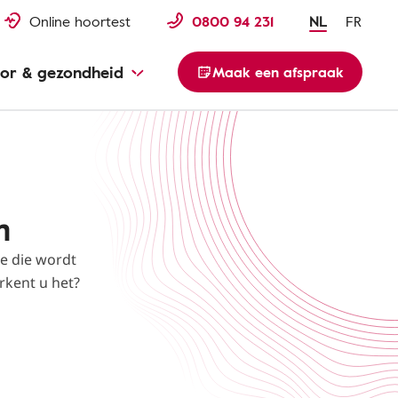
Online hoortest
0800 94 231
NL
FR
or & gezondheid
Maak een afspraak
m
e die wordt
rkent u het?