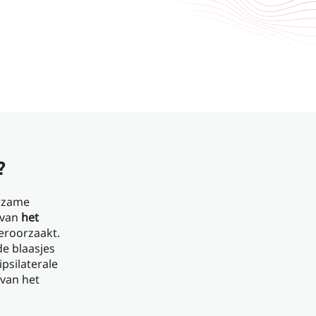
?
ldzame
 van
het
eroorzaakt.
de blaasjes
psilaterale
van het