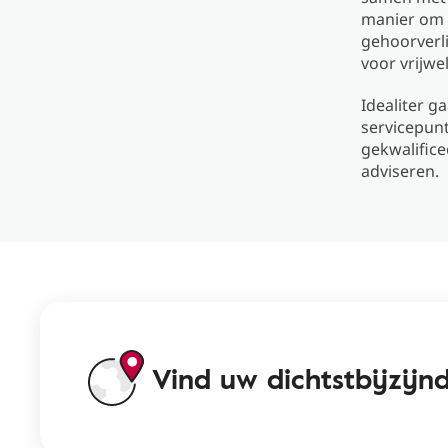
manier om 
gehoorverl
voor vrijwe
Idealiter g
servicepun
gekwalific
adviseren.
Vind uw dichtstbijzij