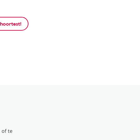
hoortest!
 of te