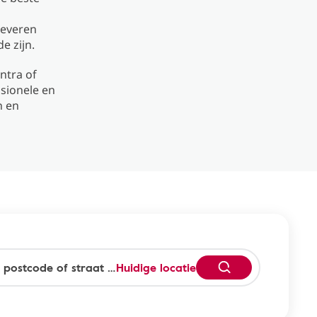
leveren
e zijn.
ntra of
ssionele en
n en
Huidige locatie