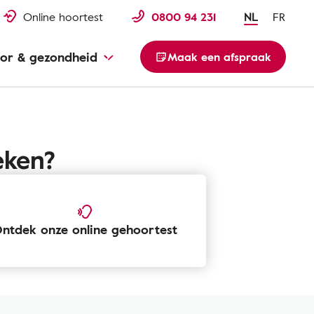
Online hoortest
0800 94 231
NL
FR
or & gezondheid
Maak een afspraak
et gehoorverlies helpen
eken?
ntdek onze online gehoortest