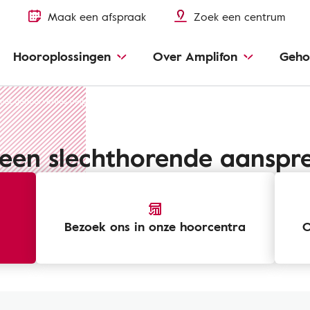
Maak een afspraak
Zoek een centrum
Hooroplossingen
Over Amplifon
Geho
met gehoorverlies helpen
Samenleven met een slechthorende
Iemand m
een slechthorende aanspr
Bezoek ons ​​in onze hoorcentra
O