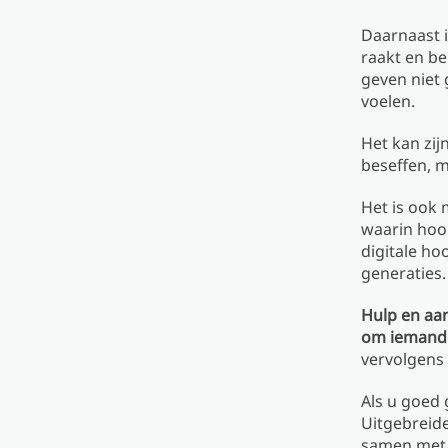
Daarnaast i
raakt en be
geven niet 
voelen.
Het kan zi
beseffen, m
Het is ook 
waarin hoo
digitale ho
generaties.
Hulp en aa
om iemand 
vervolgens 
Als u goed
Uitgebreide
samen met 