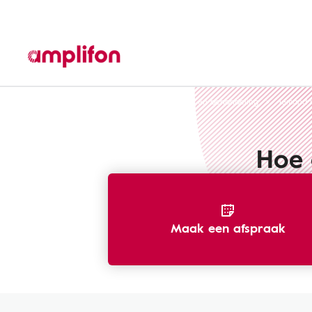
Gehoorverlies of gehoorschade - oorzaken en behandeling
Iemand 
Hoe 
Maak een afspraak