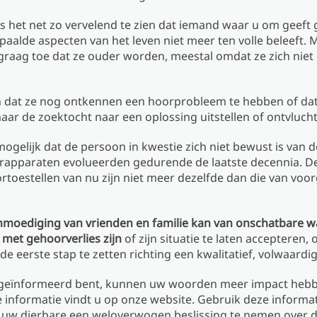
s het net zo vervelend te zien dat iemand waar u om geeft 
paalde aspecten van het leven niet meer ten volle beleeft.
graag toe dat ze ouder worden, meestal omdat ze zich niet
jn dat ze nog ontkennen een hoorprobleem te hebben of dat
aar de zoektocht naar een oplossing uitstellen of ontvluch
mogelijk dat de persoon in kwestie zich niet bewust is van 
rapparaten evolueerden gedurende de laatste decennia. D
ortoestellen van nu zijn niet meer dezelfde dan die van vo
nmoediging van vrienden en familie kan van onschatbare w
met gehoorverlies zijn
of zijn situatie te laten accepteren,
de eerste stap te zetten richting een kwalitatief, volwaardig
 geïnformeerd bent, kunnen uw woorden meer impact hebb
 informatie vindt u op onze website. Gebruik deze informa
uw dierbare een weloverwogen beslissing te nemen over d