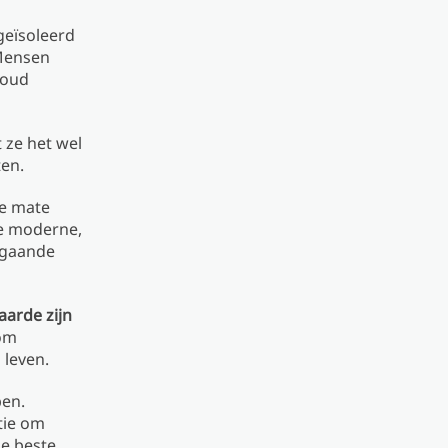
geïsoleerd
 Mensen
 oud
 ze het wel
ten.
de mate
e moderne,
orgaande
aarde zijn
 om
 leven.
en.
tie om
e beste