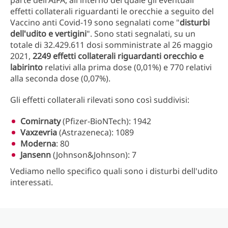
parte dell'AIFA, all'interno del quale gli eventuali
effetti collaterali riguardanti le orecchie a seguito del
Vaccino anti Covid-19 sono segnalati come "
disturbi
dell'udito e vertigini
". Sono stati segnalati, su un
totale di 32.429.611 dosi somministrate al 26 maggio
2021,
2249 effetti collaterali riguardanti orecchio e
labirinto
relativi alla prima dose (0,01%) e 770 relativi
alla seconda dose (0,07%).
Gli effetti collaterali rilevati sono così suddivisi:
Comirnaty
(Pfizer-BioNTech): 1942
Vaxzevria
(Astrazeneca): 1089
Moderna
: 80
Jansenn
(Johnson&Johnson): 7
Vediamo nello specifico quali sono i disturbi dell'udito
interessati.