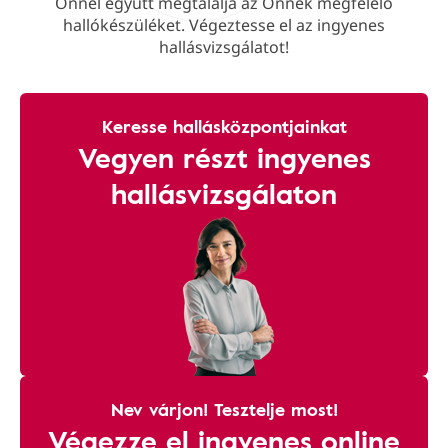
Önnel együtt megtalálja az Önnek megfelelő
hallókészüléket. Végeztesse el az ingyenes
hallásvizsgálatot!
Keresse hallásközpontjainkat
Vegyen részt ingyenes
hallásvizsgálaton
Nev várjon! Tesztelje most!
Végezze el ingyenes online