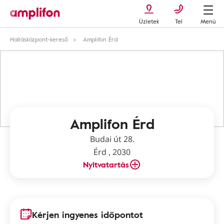
Üzletek
Tel
Menü
Hallásközpont-kereső
Amplifon Érd
Amplifon Érd
Budai út 28.
Érd , 2030
Nyitvatartás
Kérjen ingyenes időpontot