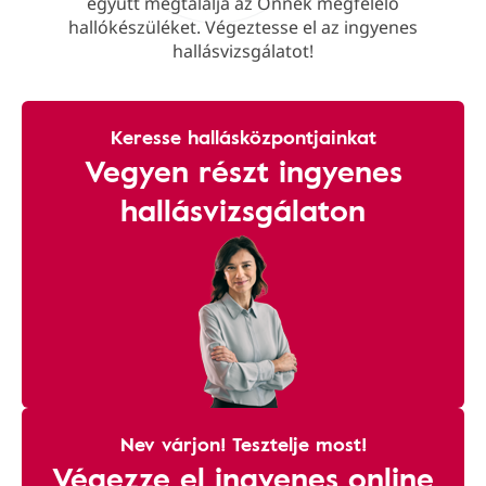
együtt megtalálja az Önnek megfelelő
hallókészüléket. Végeztesse el az ingyenes
hallásvizsgálatot!
Keresse hallásközpontjainkat
Vegyen részt ingyenes
hallásvizsgálaton
Nev várjon! Tesztelje most!
Végezze el ingyenes online