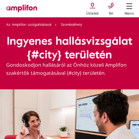
Üzletek
Tel
Menü
Az Amplifon szolgaltatasok
Szombathely
Ingyenes hallásvizsgálat
{#city} területén
Gondoskodjon hallásáról az Önhöz közeli Amplifon
szakértők támogatásával {#city} területén.