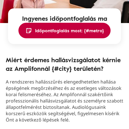
Ingyenes időpontfoglalás ma
Időpontfoglalás most: {#metro}
Miért érdemes hallásvizsgálatot kérnie
az Amplifonnál {#city} területén?
A rendszeres hallásszűrés elengedhetetlen hallása
épségének megőrzéséhez és az esetleges változások
korai felismeréséhez. Az Amplifonnál szakértőink
professzionális hallásvizsgálatot és személyre szabott
állapotfelmérést biztosítanak. Audiológusaink
korszerű eszközök segítségével, figyelmesen kísérik
Önt a következő lépések felé.