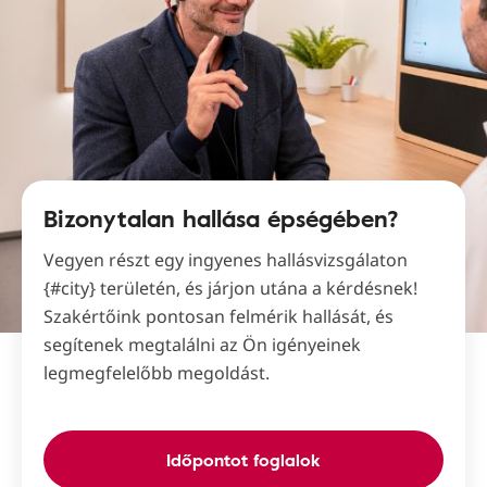
Bizonytalan hallása épségében?
Vegyen részt egy ingyenes hallásvizsgálaton
{#city} területén, és járjon utána a kérdésnek!
Szakértőink pontosan felmérik hallását, és
segítenek megtalálni az Ön igényeinek
legmegfelelőbb megoldást.
Időpontot foglalok