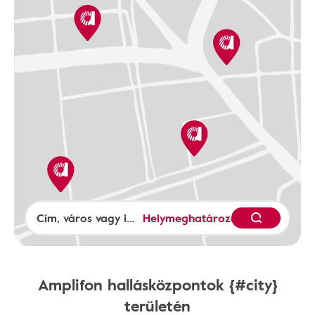
Helymeghatározás
Amplifon hallásközpontok {#city}
területén