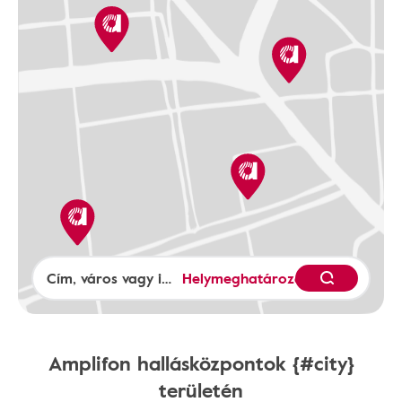
Helymeghatározás
Amplifon hallásközpontok {#city}
területén