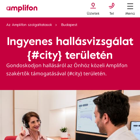
Üzletek
Tel
Menü
Az Amplifon szolgaltatasok
Budapest
Ingyenes hallásvizsgálat
{#city} területén
Gondoskodjon hallásáról az Önhöz közeli Amplifon
szakértők támogatásával {#city} területén.