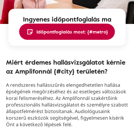
Ingyenes időpontfoglalás ma
Időpontfoglalás most: {#metro}
Miért érdemes hallásvizsgálatot kérnie
az Amplifonnál {#city} területén?
A rendszeres hallásszűrés elengedhetetlen hallása
épségének megőrzéséhez és az esetleges változások
korai felismeréséhez. Az Amplifonnál szakértőink
professzionális hallásvizsgálatot és személyre szabott
állapotfelmérést biztosítanak. Audiológusaink
korszerű eszközök segítségével, figyelmesen kísérik
Önt a következő lépések felé.