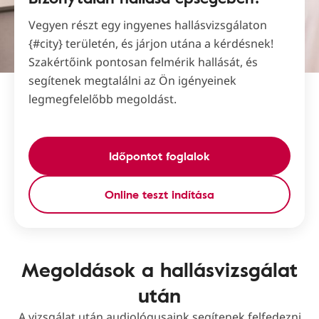
Vegyen részt egy ingyenes hallásvizsgálaton
{#city} területén, és járjon utána a kérdésnek!
Szakértőink pontosan felmérik hallását, és
segítenek megtalálni az Ön igényeinek
legmegfelelőbb megoldást.
Időpontot foglalok
Online teszt indítása
Megoldások a hallásvizsgálat
után
A vizsgálat után audiológusaink segítenek felfedezni