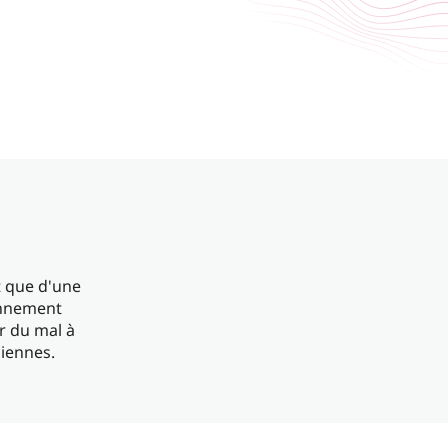
t que d'une
onnement
r du mal à
diennes.