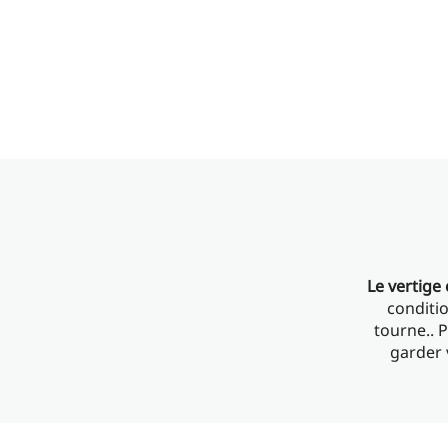
Le vertig
conditi
tourne.. 
garder 