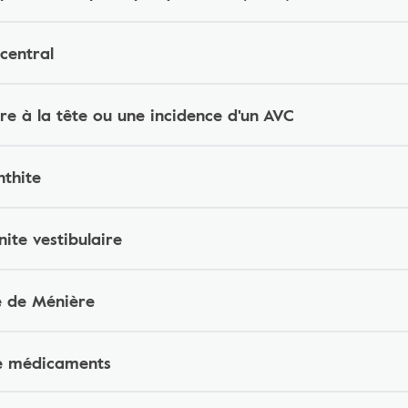
 central
re à la tête ou une incidence d'un AVC
nthite
ite vestibulaire
e de Ménière
de médicaments