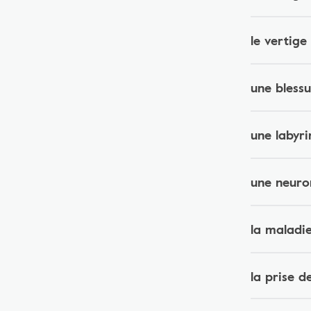
le vertige
une blessu
une labyri
une neuron
la maladi
la prise 