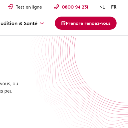
Test en ligne
0800 94 231
NL
FR
udition & Santé
Prendre rendez-vous
 vous, ou
ès peu