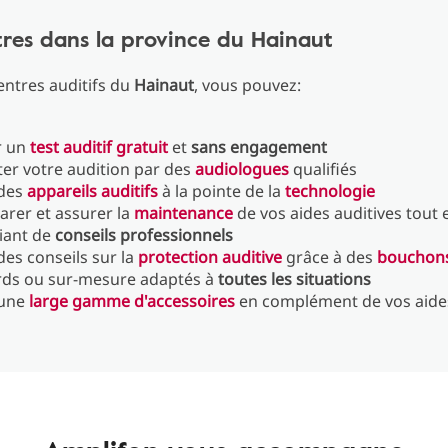
res dans la province du Hainaut
ntres auditifs du
Hainaut
, vous pouvez:
r un
test auditif gratuit
et
sans engagement
ster votre audition par des
audiologues
qualifiés
 des
appareils auditifs
à la pointe de la
technologie
arer et assurer la
maintenance
de vos aides auditives tout 
iant de
conseils professionnels
des conseils sur la
protection auditive
grâce à des
bouchons 
rds ou sur-mesure adaptés à
toutes les situations
 une
large gamme d'accessoires
en complément de vos aides