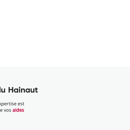
du Hainaut
xpertise est
de vos
aides