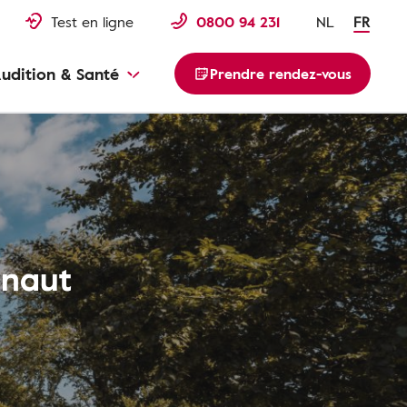
Test en ligne
0800 94 231
NL
FR
udition & Santé
Prendre rendez-vous
inaut