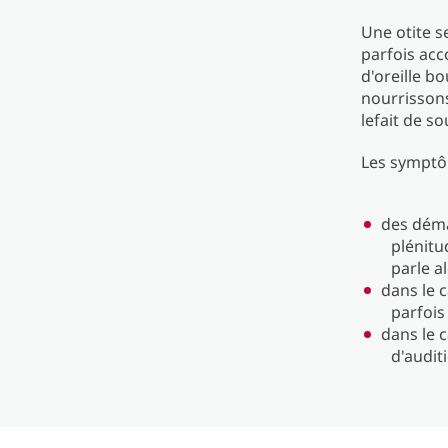
Une otite s
parfois acc
d'oreille b
nourrissons
lefait de so
Les symptô
des déma
plénitu
parle al
dans le c
parfois
dans le 
d'audit