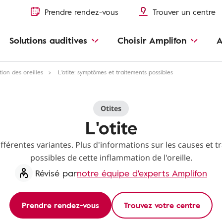
Prendre rendez-vous
Trouver un centre
Solutions auditives
Choisir Amplifon
A
tion des oreilles
L'otite: symptômes et traitements possibles
Otites
L'otite
différentes variantes. Plus d'informations sur les causes et 
possibles de cette inflammation de l'oreille.
Révisé par
notre équipe d'experts Amplifon
Prendre rendez-vous
Trouvez votre centre