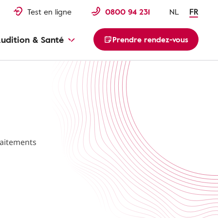
Test en ligne
0800 94 231
NL
FR
udition & Santé
Prendre rendez-vous
traitements