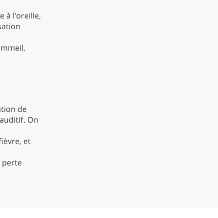
à l'oreille,
sation
ommeil,
ation de
auditif. On
fièvre, et
 perte