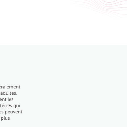
éralement
 adultes.
ent les
téries qui
les peuvent
 plus