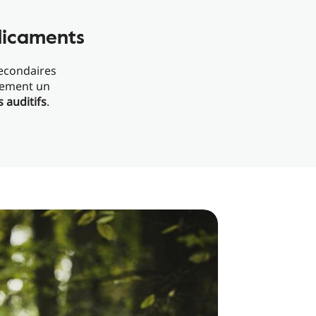
dicaments
secondaires
alement un
auditifs
.