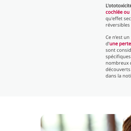
L'ototoxicit
cochlée ou l
qu'effet se
réversibles
Ce n’est un
d’
une perte
sont consi
spécifiques
nombreux ca
découverts 
dans la not