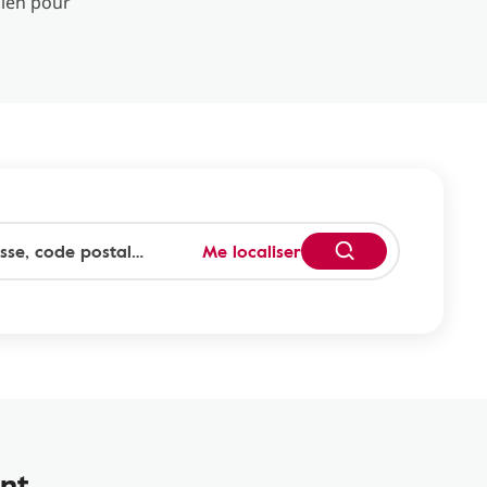
cien pour
Me localiser
nt