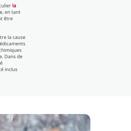
culier
la
e, en tant
t être
tre la cause
médicaments
 chimiques
e. Dans de
té
é inclus