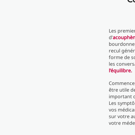
Les premier
d’
acouphè
bourdonneme
recul génér
forme de so
les convers
l’équilibre.
Commencez-
être utile 
important q
Les symptôm
vos médicam
sur votre a
votre médec