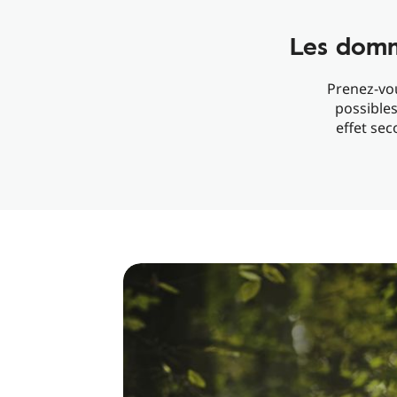
Les domm
Prenez-vou
possibles
effet sec