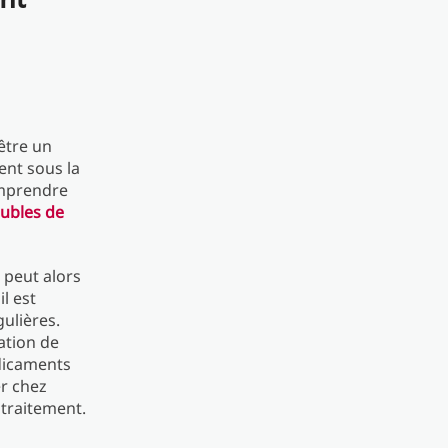
être un
ent sous la
omprendre
oubles de
peut alors
l est
gulières.
ation de
édicaments
r chez
traitement.