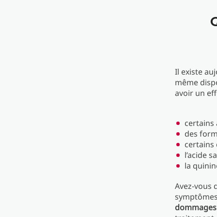
Il existe a
même dispo
avoir un ef
certains
des form
certains
l’acide s
la quinin
Avez-vous d
symptômes 
dommages s