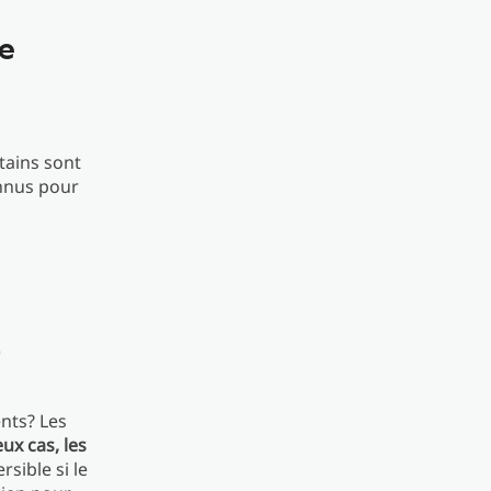
e
tains sont
nnus pour
)
nts? Les
x cas, les
rsible si le