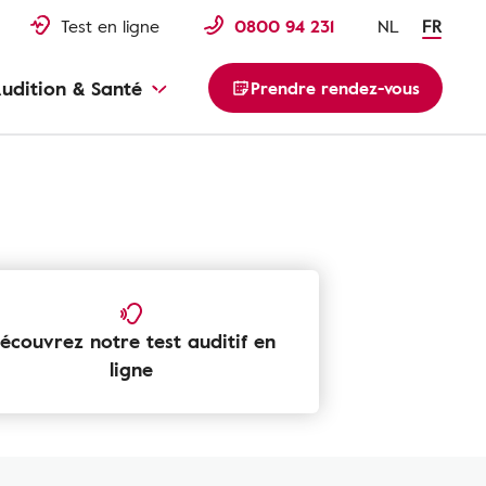
Test en ligne
0800 94 231
NL
FR
udition & Santé
Prendre rendez-vous
écouvrez notre test auditif en
ligne