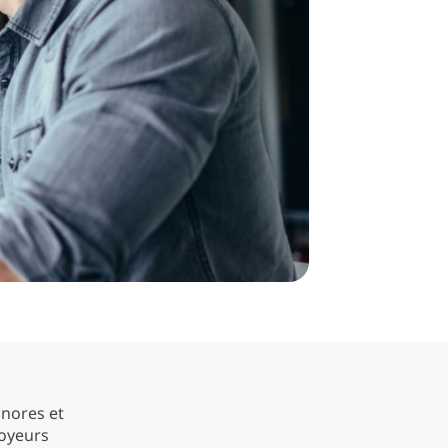
onores et
oyeurs