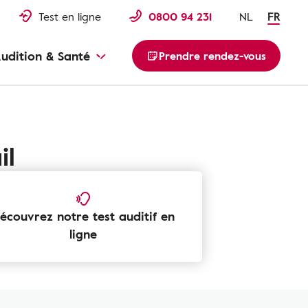
Test en ligne
0800 94 231
NL
FR
udition & Santé
Prendre rendez-vous
il
écouvrez notre test auditif en
ligne