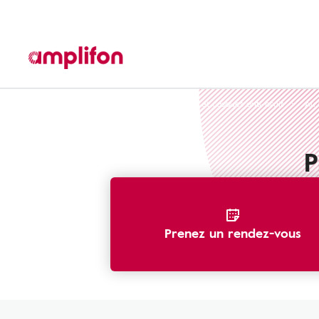
Protection auditive
Bouchons d'oreilles et casques anti-bruit
Au 
P
Prenez un rendez-vous