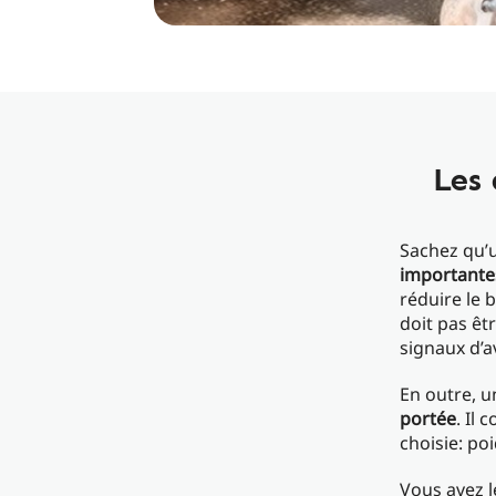
Les 
Sachez qu’u
importante
réduire le 
doit pas êt
signaux d’a
En outre, un
portée
. Il
choisie: po
Vous avez l