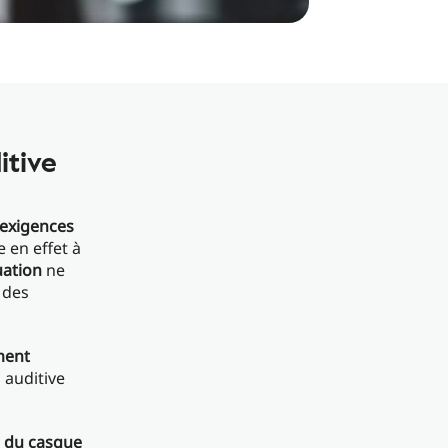
itive
 exigences
e en effet à
uation
ne
 des
ment
 auditive
du casque