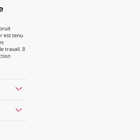
e
bruit
r est tenu
es
e travail. Il
ction