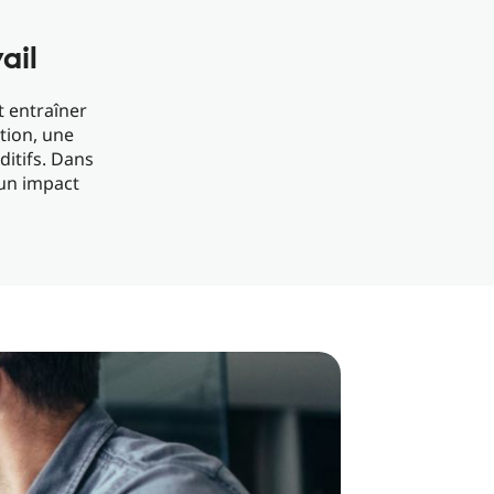
ail
t entraîner
ion, une
itifs. Dans
 un impact