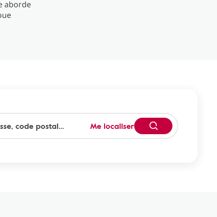
le aborde
joue
Me localiser