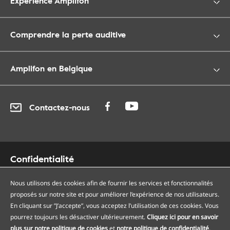
Expérience Amplifon
Comprendre la perte auditive
Amplifon en Belgique
Contactez-nous
Confidentialité
Cookies
Accessibilité
Nous utilisons des cookies afin de fournir les services et fonctionnalités
proposés sur notre site et pour améliorer l’expérience de nos utilisateurs.
Plan du site
En cliquant sur ”J’accepte”, vous acceptez l’utilisation de ces cookies. Vous
Nos centres auditifs
pourrez toujours les désactiver ultérieurement.
Cliquez ici pour en savoir
Nos points de services
plus sur notre politique de cookies
et
notre politique de confidentialité
.