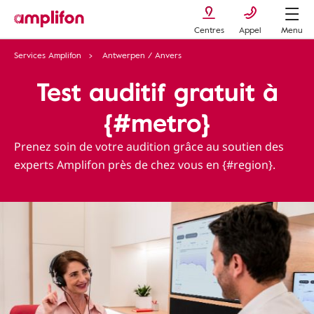
Centres
Appel
Menu
Services Amplifon
Antwerpen / Anvers
Test auditif gratuit à
{#metro}
Prenez soin de votre audition grâce au soutien des
experts Amplifon près de chez vous en {#region}.