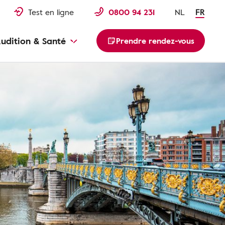
Test en ligne
0800 94 231
NL
FR
udition & Santé
Prendre rendez-vous