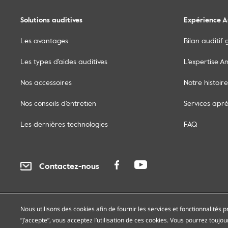
Solutions auditives
Expérience A
Les avantages
Bilan auditif 
Les types d'aides auditives
L'expertise A
Nos accessoires
Notre histoire
Nos conseils d'entretien
Services apr
Les dernières technologies
FAQ
Contactez-nous
Confidentialité
Cookies
Accessibilité
Pl
Nous utilisons des cookies afin de fournir les services et fonctionnalités p
”J’accepte”, vous acceptez l’utilisation de ces cookies. Vous pourrez toujo