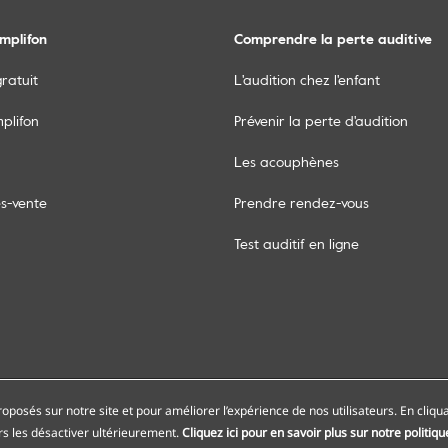
mplifon
Comprendre la perte auditive
gratuit
L'audition chez l'enfant
mplifon
Prévenir la perte d'audition
Les acouphènes
ès-vente
Prendre rendez-vous
Test auditif en ligne
an du site
Nos centres auditifs
Nos points de se
roposés sur notre site et pour améliorer l’expérience de nos utilisateurs. En cliqu
urs les désactiver ultérieurement.
Cliquez ici pour en savoir plus sur notre politiqu