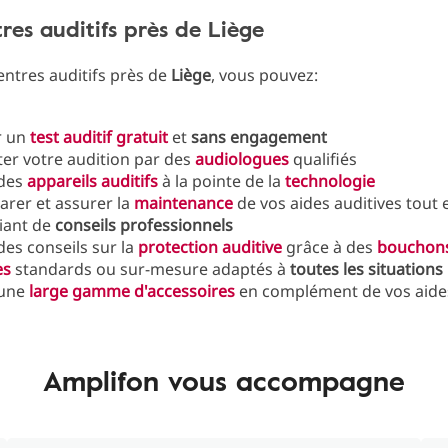
res auditifs près de Liège
ntres auditifs près de
Liège
, vous pouvez:
r un
test auditif gratuit
et
sans engagement
ster votre audition par des
audiologues
qualifiés
 des
appareils auditifs
à la pointe de la
technologie
arer et assurer la
maintenance
de vos aides auditives tout 
iant de
conseils professionnels
des conseils sur la
protection auditive
grâce à des
bouchon
es
standards ou sur-mesure adaptés à
toutes les situations
 une
large gamme d'accessoires
en complément de vos aides
Amplifon vous accompagne