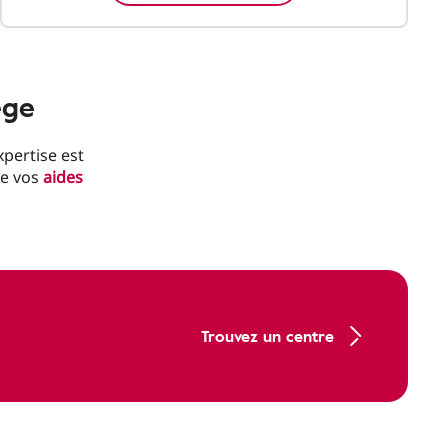
ège
xpertise est
de vos
aides
Trouvez un centre