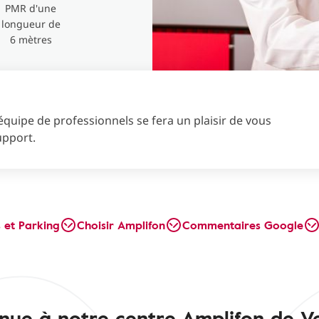
PMR d'une
longueur de
6 mètres
équipe de professionnels se fera un plaisir de vous
upport.
s et Parking
Choisir Amplifon
Commentaires Google
nue à notre centre Amplifon de Ve