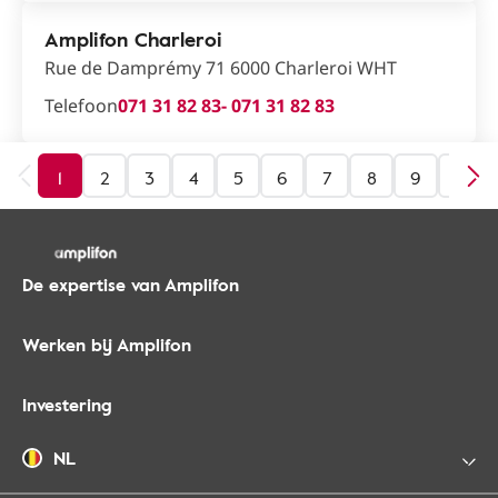
Amplifon Charleroi
Rue de Damprémy 71 6000 Charleroi WHT
Telefoon
071 31 82 83
- 071 31 82 83
1
2
3
4
5
6
7
8
9
10
De expertise van Amplifon
Werken bij Amplifon
Investering
NL