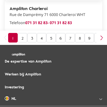
Amplifon Charleroi
Rue de Damprémy 71 6000 Charleroi WHT
Telefoon
071 31 82 83
- 071 31 82 83
1
2
3
4
5
6
7
8
9
10
De expertise van Amplifon
Werken bij Amplifon
Investering
NL