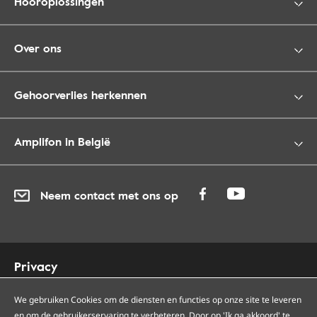
Hooroplossingen
Over ons
Gehoorverlies herkennen
Amplifon in België
Neem contact met ons op
Privacy
Cookies
Toegankelijkheid
We gebruiken Cookies om de diensten en functies op onze site te leveren
en om de gebruikerservaring te verbeteren. Door op 'Ik ga akkoord' te