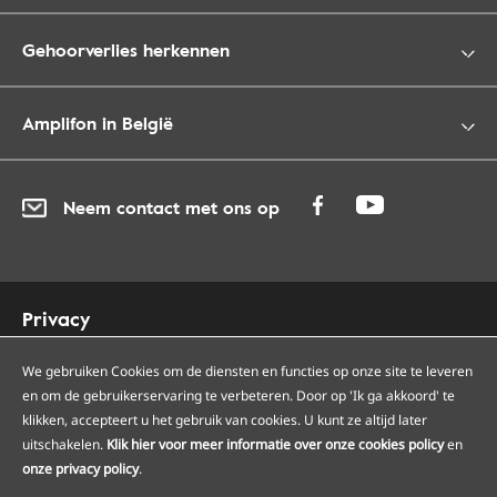
Gehoorverlies herkennen
Amplifon in België
Neem contact met ons op
Privacy
Cookies
We gebruiken Cookies om de diensten en functies op onze site te leveren
Toegankelijkheid
en om de gebruikerservaring te verbeteren. Door op 'Ik ga akkoord' te
Sitemap
klikken, accepteert u het gebruik van cookies. U kunt ze altijd later
Onze Amplifon hoorcentra
uitschakelen.
Klik hier voor meer informatie over onze cookies policy
en
Onze servicepunten
onze privacy policy
.
Algemene voorwaarden