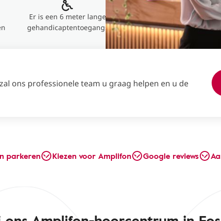
Er is een 6 meter lange
en
gehandicaptentoegangs
 zal ons professionele team u graag helpen en u de
en parkeren
Kiezen voor Amplifon
Google reviews
Aa
 ons Amplifon-hoorcentrum in Fosse