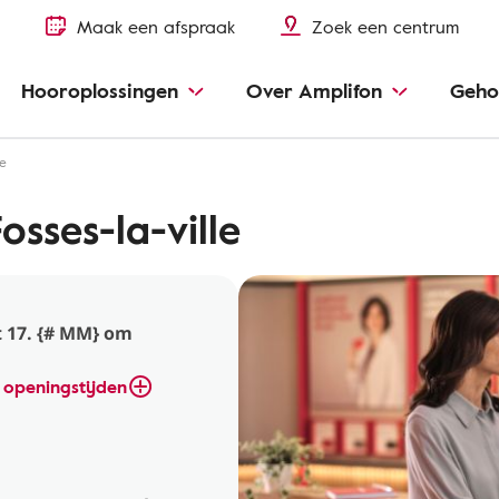
Maak een afspraak
Zoek een centrum
Hooroplossingen
Over Amplifon
Geho
le
sses-la-ville
 17. {# MM} om
 openingstijden