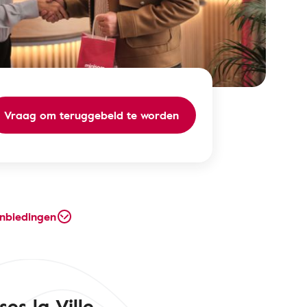
Vraag om teruggebeld te worden
nbiedingen
s la Ville.