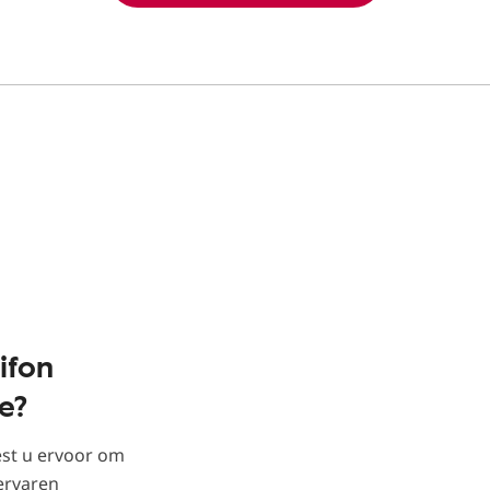
ifon
e?
est u ervoor om
ervaren