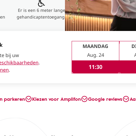
Er is een 6 meter lange
ren
gehandicaptentoegangs
ak
MAANDAG
D
Aug. 24
te bij uw
eschikbaarheden
.
11:30
enen
.
en parkeren
Kiezen voor Amplifon
Google reviews
Aa