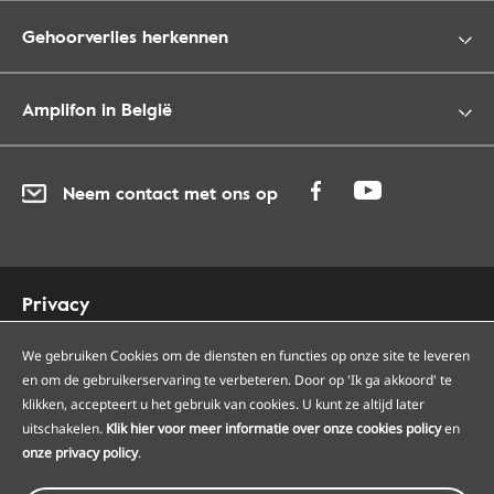
Gehoorverlies herkennen
Amplifon in België
Neem contact met ons op
Privacy
Cookies
We gebruiken Cookies om de diensten en functies op onze site te leveren
Toegankelijkheid
en om de gebruikerservaring te verbeteren. Door op 'Ik ga akkoord' te
Sitemap
klikken, accepteert u het gebruik van cookies. U kunt ze altijd later
Onze Amplifon hoorcentra
uitschakelen.
Klik hier voor meer informatie over onze cookies policy
en
Onze servicepunten
onze privacy policy
.
Algemene voorwaarden