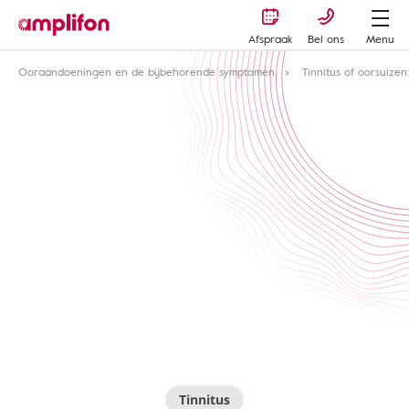
Afspraak
Bel ons
Menu
Ooraandoeningen en de bijbehorende symptomen
Tinnitus of oorsuize
Tinnitus