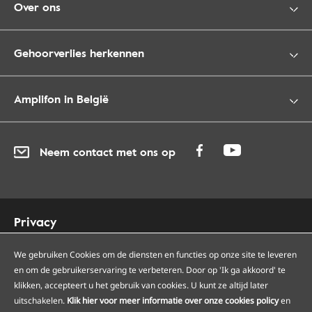
Over ons
Gehoorverlies herkennen
Amplifon in België
Neem contact met ons op
Privacy
Cookies
Toegankelijkheid
We gebruiken Cookies om de diensten en functies op onze site te leveren
en om de gebruikerservaring te verbeteren. Door op 'Ik ga akkoord' te
Sitemap
klikken, accepteert u het gebruik van cookies. U kunt ze altijd later
Onze Amplifon hoorcentra
uitschakelen.
Klik hier voor meer informatie over onze cookies policy
en