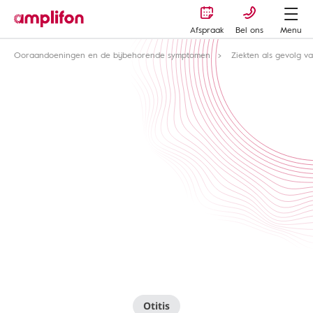
Afspraak
Bel ons
Menu
Ooraandoeningen en de bijbehorende symptomen
Ziekten als gevolg 
Otitis