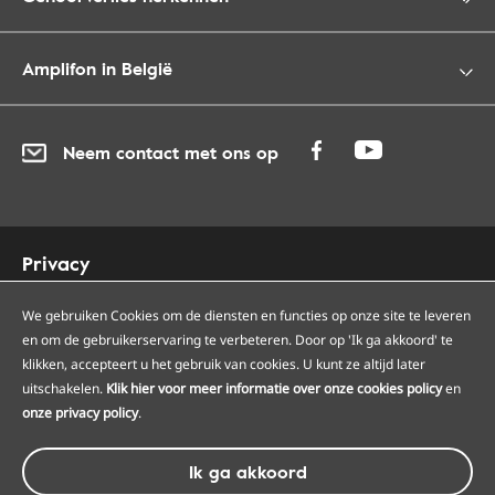
Amplifon in België
Neem contact met ons op
Privacy
Cookies
Toegankelijkheid
We gebruiken Cookies om de diensten en functies op onze site te leveren
en om de gebruikerservaring te verbeteren. Door op 'Ik ga akkoord' te
Sitemap
klikken, accepteert u het gebruik van cookies. U kunt ze altijd later
Onze Amplifon hoorcentra
uitschakelen.
Klik hier voor meer informatie over onze cookies policy
en
Onze servicepunten
onze privacy policy
.
Algemene voorwaarden
Ik ga akkoord
© Amplifon, 2026 - BTW BE0418975266