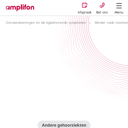
Afspraak
Bel ons
Menu
Ooraandoeningen en de bijbehorende symptomen
Minder vaak voorko
Andere gehoorziekten