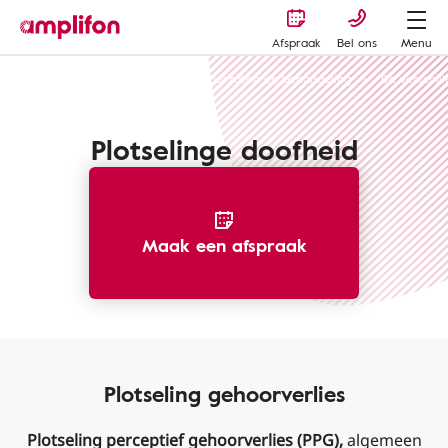
Afspraak
Bel ons
Menu
Gehoorverlies of gehoorschade - oorzaken en behandeling
De verschil
Plotselinge doofheid
Maak een afspraak
Plotseling gehoorverlies
Plotseling perceptief gehoorverlies (PPG),
algemeen