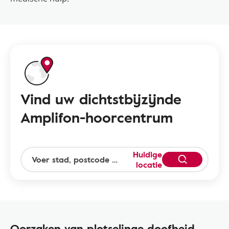
Vind uw dichtstbijzijnde
Amplifon-hoorcentrum
Huidige
locatie
Oorzaken van plotselinge doofheid