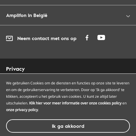
Amplifon in België
Neem contact met ons op
Privacy
Cookies
Toegankelijkheid
We gebruiken Cookies om de diensten en functies op onze site te leveren
en om de gebruikerservaring te verbeteren. Door op 'Ik ga akkoord' te
Sitemap
klikken, accepteert u het gebruik van cookies. U kunt ze altijd later
Onze Amplifon hoorcentra
uitschakelen.
Klik hier voor meer informatie over onze cookies policy
en
Onze servicepunten
onze privacy policy
.
Algemene voorwaarden
Ik ga akkoord
© Amplifon, 2026 - BTW BE0418975266