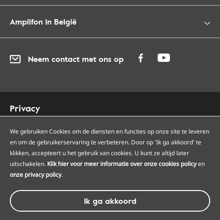
Amplifon in België
Neem contact met ons op
Privacy
Cookies
Toegankelijkheid
We gebruiken Cookies om de diensten en functies op onze site te leveren
en om de gebruikerservaring te verbeteren. Door op 'Ik ga akkoord' te
Sitemap
klikken, accepteert u het gebruik van cookies. U kunt ze altijd later
Onze Amplifon hoorcentra
uitschakelen.
Klik hier voor meer informatie over onze cookies policy
en
Onze servicepunten
onze privacy policy
.
Algemene voorwaarden
Ik ga akkoord
© Amplifon, 2026 - BTW BE0418975266