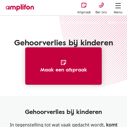
Afspraak
Bel ons
Menu
Gehoorverlies of gehoorschade - oorzaken en behandeling
Gehoorverli
Gehoorverlies bij kinderen
Maak een afspraak
Gehoorverlies bij kinderen
In tegenstelling tot wat vaak gedacht wordt,
komt