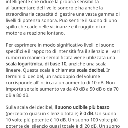
intelligente che riduce la propria sensibilità
all'aumentare del livello sonoro e ha anche la
straordinaria capacità di gestire una vasta gamma di
livelli di potenza sonora. Può sentire il suono di uno
spillo che cade nelle vicinanze e il ruggito di un
motore a reazione lontano.
Per esprimere in modo significativo livelli di suono
specifici e il rapporto di intensità fra il silenzio e i vari
rumori in maniera semplificata viene utilizzata una
scala logaritmica, di base 10
, anziché una scala
lineare. Questa scala è chiamata
scala decibel
. In
termini di decibel, un raddoppio del volume
corrisponde all'incirca a un aumento di 10 dB. Non
importa se tale aumento va da 40 dB a 50 dB o da 70
dB a 80 dB.
Sulla scala dei decibel,
il suono udibile più basso
(percepito quasi in silenzio totale)
è 0 dB
. Un suono
10 volte più potente è 10 dB. Un suono 100 volte più
potente del silenzio quasi totale è di 20 dB. Un suono