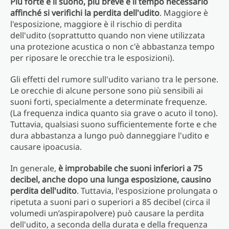
Più forte è il suono, più breve è il tempo necessario
affinché si verifichi la perdita dell'udito
. Maggiore è
l'esposizione, maggiore è il rischio di perdita
dell'udito (soprattutto quando non viene utilizzata
una protezione acustica o non c'è abbastanza tempo
per riposare le orecchie tra le esposizioni).
Gli effetti del rumore sull'udito variano tra le persone.
Le orecchie di alcune persone sono più sensibili ai
suoni forti, specialmente a determinate frequenze.
(La frequenza indica quanto sia grave o acuto il tono).
Tuttavia, qualsiasi suono sufficientemente forte e che
dura abbastanza a lungo può danneggiare l'udito e
causare ipoacusia.
In generale,
è improbabile che suoni inferiori a 75
decibel, anche dopo una lunga esposizione, causino
perdita dell'udito
. Tuttavia, l'esposizione prolungata o
ripetuta a suoni pari o superiori a 85 decibel (circa il
volumedi un’aspirapolvere) può causare la perdita
dell'udito, a seconda della durata e della frequenza