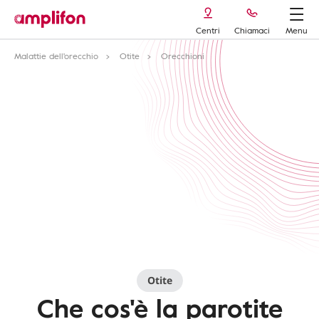
Centri
Chiamaci
Menu
Malattie dell'orecchio
Otite
Orecchioni
Otite
Che cos'è la parotite