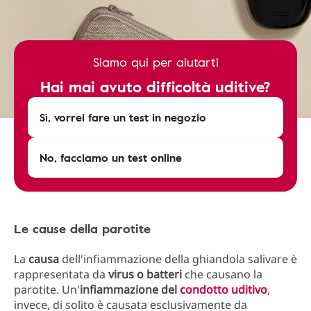
Siamo qui per aiutarti
Hai mai avuto difficoltà uditive?
Sì, vorrei fare un test in negozio
No, facciamo un test online
Le cause della parotite
La
causa
dell'infiammazione della ghiandola salivare è
rappresentata da
virus o batteri
che causano la
parotite. Un'
infiammazione del
condotto uditivo
,
invece, di solito è causata esclusivamente da