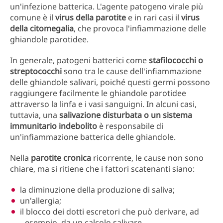
un'infezione batterica. L'agente patogeno virale più
comune è il
virus della parotite
e in rari casi il
virus
della citomegalia
, che provoca l'infiammazione delle
ghiandole parotidee.
In generale, patogeni batterici come
stafilococchi o
streptococchi
sono tra le cause dell'infiammazione
delle ghiandole salivari, poiché questi germi possono
raggiungere facilmente le ghiandole parotidee
attraverso la linfa e i vasi sanguigni. In alcuni casi,
tuttavia, una
salivazione disturbata o un sistema
immunitario indebolito
è responsabile di
un'infiammazione batterica delle ghiandole.
Nella
parotite cronica
ricorrente, le cause non sono
chiare, ma si ritiene che i fattori scatenanti siano:
la diminuzione della produzione di saliva;
un'allergia;
il blocco dei dotti escretori che può derivare, ad
esempio, da un calcolo salivare.