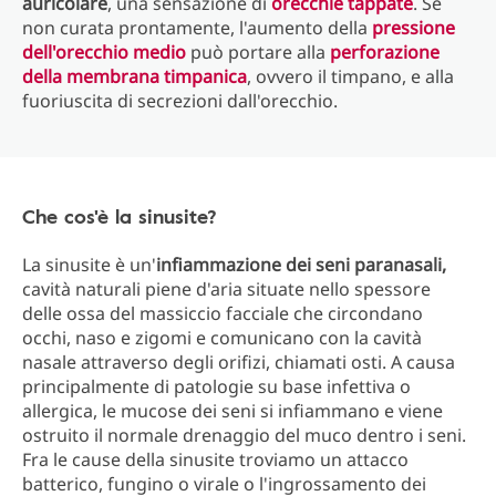
auricolare
, una sensazione di
orecchie tappate
. Se
non curata prontamente, l'aumento della
pressione
dell'orecchio medio
può portare alla
perforazione
della membrana timpanica
, ovvero il timpano, e alla
fuoriuscita di secrezioni dall'orecchio.
Che cos'è la sinusite?
La sinusite è un'
infiammazione dei seni paranasali,
cavità naturali piene d'aria situate nello spessore
delle ossa del massiccio facciale che circondano
occhi, naso e zigomi e comunicano con la cavità
nasale attraverso degli orifizi, chiamati osti. A causa
principalmente di patologie su base infettiva o
allergica, le mucose dei seni si infiammano e viene
ostruito il normale drenaggio del muco dentro i seni.
Fra le cause della sinusite troviamo un attacco
batterico, fungino o virale o l'ingrossamento dei