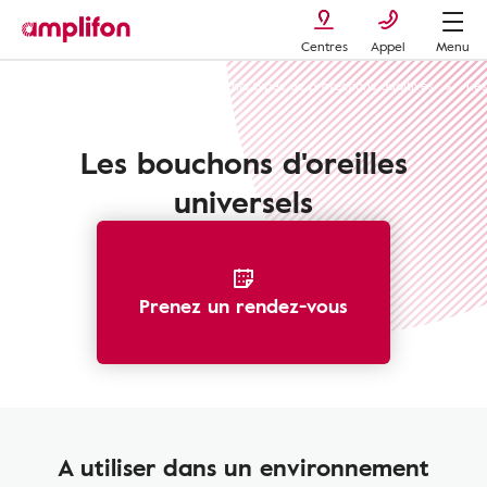
Centres
Appel
Menu
Protection auditive
Les différents types de protections auditives
Les
Les bouchons d'oreilles
universels
Prenez un rendez-vous
A utiliser dans un environnement