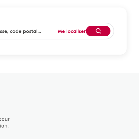
Me localiser
 pour
ion.