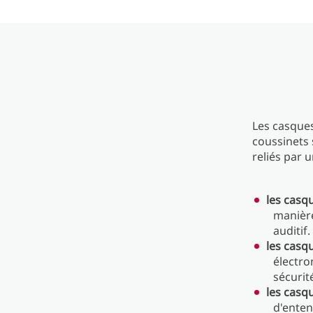
Les casques
coussinets 
reliés par 
les casq
manière
auditif.
les casq
électro
sécurit
les casq
d'enten