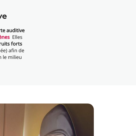
ve
te auditive
ènes
Elles
uits forts
ée) afin de
 le milieu