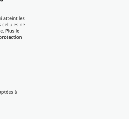
 atteint les
s cellules ne
te.
Plus le
 protection
aptées à