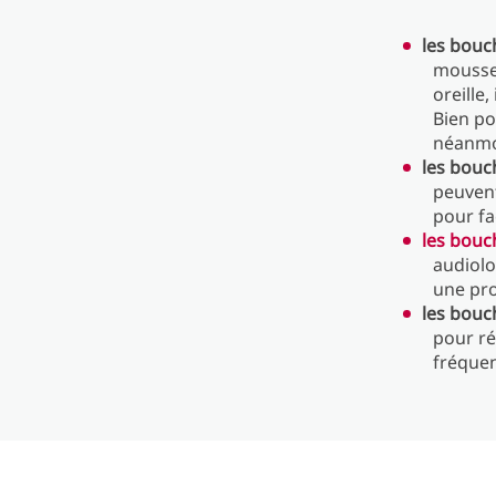
les bouc
mousse 
oreille
Bien po
néanmoi
les bouch
peuvent
pour fac
les bouc
audiolo
une pro
les bouc
pour ré
fréquen