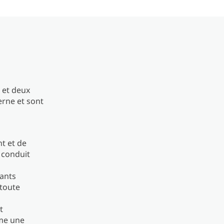
 et deux
erne et sont
t et de
 conduit
sants
 toute
t
mme une