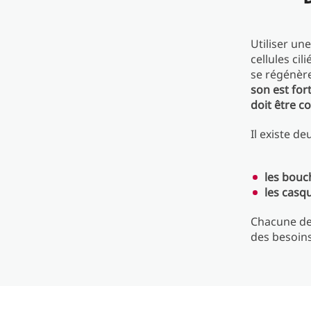
Utiliser un
cellules cil
se régénère
son est for
doit être co
Il existe d
les bouc
les casq
Chacune de
des besoins