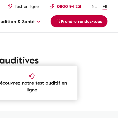
Test en ligne
0800 94 231
NL
FR
udition & Santé
Prendre rendez-vous
auditives
écouvrez notre test auditif en
ligne