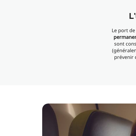
L
Le port de
permane
sont cons
(généralem
prévenir 