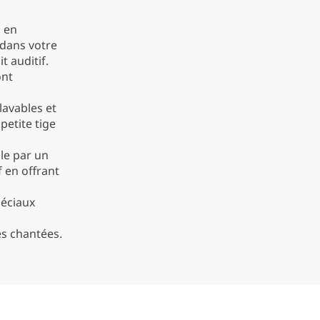
s en
 dans votre
t auditif.
ont
lavables et
petite tige
lle par un
f en offrant
.
spéciaux
es chantées.