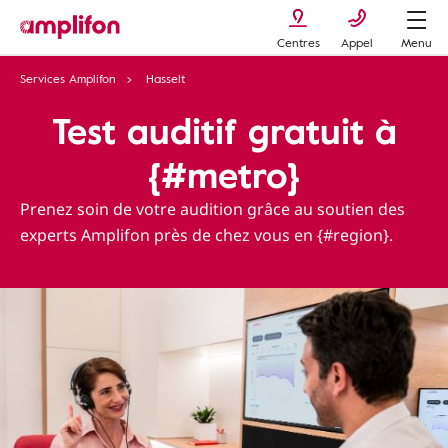
Centres
Appel
Menu
Services Amplifon
Hasselt
Test auditif gratuit à
{#metro}
Prenez soin de votre audition grâce au soutien des
experts Amplifon près de chez vous en {#region}.