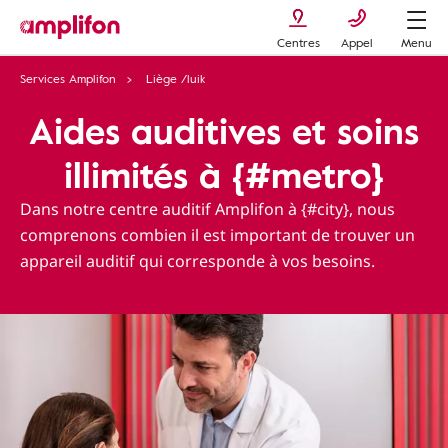
Centres
Appel
Menu
Services Amplifon
Liège /luik
Aides auditives et soins
illimités à {#metro}
Dans notre centre auditif Amplifon à {#city}, nous
comprenons combien il est important de trouver un
appareil auditif qui corresponde à vos besoins.