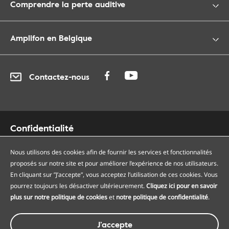
Comprendre la perte auditive
Amplifon en Belgique
Contactez-nous
Confidentialité
Cookies
Accessibilité
Nous utilisons des cookies afin de fournir les services et fonctionnalités
proposés sur notre site et pour améliorer l’expérience de nos utilisateurs.
Plan du site
En cliquant sur ”J’accepte”, vous acceptez l’utilisation de ces cookies. Vous
Nos centres auditifs
pourrez toujours les désactiver ultérieurement.
Cliquez ici pour en savoir
Nos points de services
plus sur notre politique de cookies
et
notre politique de confidentialité
.
Conditions générales
J’accepte