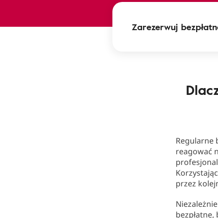
Zarezerwuj bezpłatne
Dlac
Regularne 
reagować n
profesjona
Korzystają
przez kolej
Niezależnie
bezpłatne,