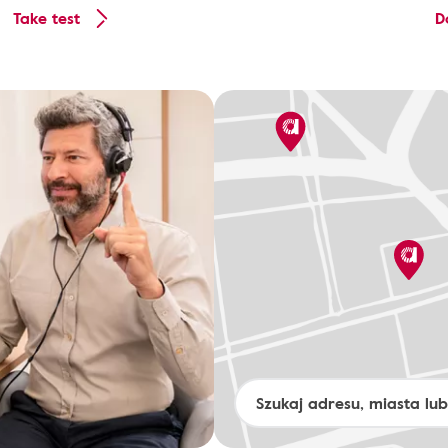
Take test
D