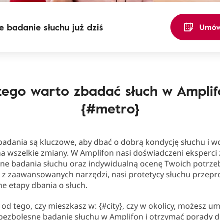
 badanie słuchu już dziś
Umów 
zego warto zbadać słuch w Amplif
{#metro}
badania są kluczowe, aby dbać o dobrą kondycję słuchu i w
a wszelkie zmiany. W Amplifon nasi doświadczeni eksperci
lne badania słuchu oraz indywidualną ocenę Twoich potrze
c z zaawansowanych narzędzi, nasi protetycy słuchu przep
ne etapy dbania o słuch.
 od tego, czy mieszkasz w: {#city}, czy w okolicy, możesz u
 bezbolesne badanie słuchu w Amplifon i otrzymać porady