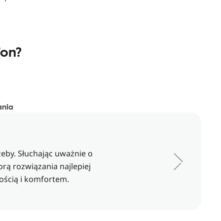
fon?
ania
zeby. Słuchając uważnie o
orą rozwiązania najlepiej
ością i komfortem.