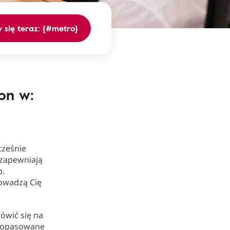
się teraz: {#metro}
on w:
cześnie
 zapewniają
b.
rowadzą Cię
mówić się na
 dopasowane