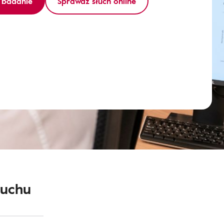
 badanie
Sprawdź słuch online
łuchu