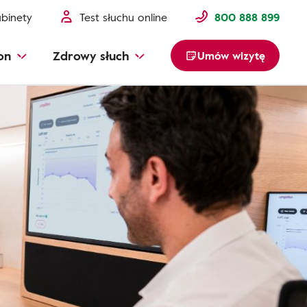
binety
Test słuchu online
800 888 899
on
Zdrowy słuch
Umów wizytę