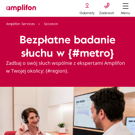
Gabinety
Zadzwoń
Menu
Amplifon Services
Szczecin
Bezpłatne badanie
słuchu w {#metro}
Zadbaj o swój słuch wspólnie z ekspertami Amplifon
w Twojej okolicy: {#region}.