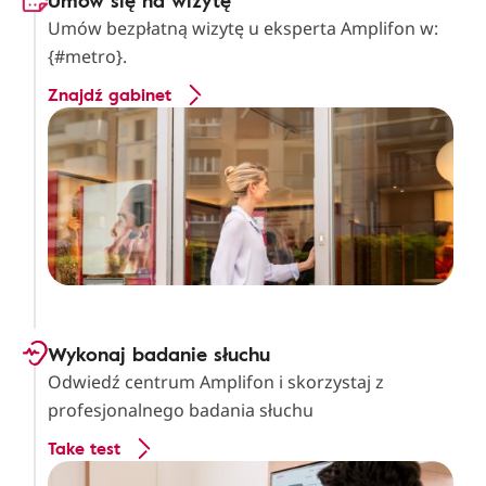
Umów się na wizytę
Umów bezpłatną wizytę u eksperta Amplifon w:
{#metro}.
Znajdź gabinet
Wykonaj badanie słuchu
Odwiedź centrum Amplifon i skorzystaj z
profesjonalnego badania słuchu
Take test