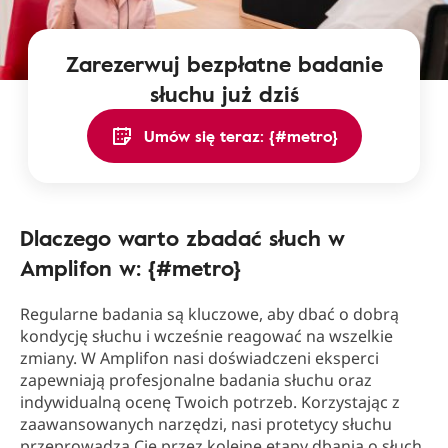
Zarezerwuj bezpłatne badanie
słuchu już dziś
Umów się teraz: {#metro}
Dlaczego warto zbadać słuch w
Amplifon w: {#metro}
Regularne badania są kluczowe, aby dbać o dobrą
kondycję słuchu i wcześnie reagować na wszelkie
zmiany. W Amplifon nasi doświadczeni eksperci
zapewniają profesjonalne badania słuchu oraz
indywidualną ocenę Twoich potrzeb. Korzystając z
zaawansowanych narzędzi, nasi protetycy słuchu
przeprowadzą Cię przez kolejne etapy dbania o słuch.