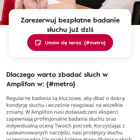
Zarezerwuj bezpłatne badanie
słuchu już dziś
Umów się teraz: {#metro}
Dlaczego warto zbadać słuch w
Amplifon w: {#metro}
Regularne badania są kluczowe, aby dbać o dobrą
kondycję słuchu i wcześnie reagować na wszelkie
zmiany. W Amplifon nasi doświadczeni eksperci
zapewniają profesjonalne badania słuchu oraz
indywidualną ocenę Twoich potrzeb. Korzystając z
zaawansowanych narzędzi, nasi protetycy słuchu
przeprowadzą Cię przez kolejne etapy dbania o słuch.