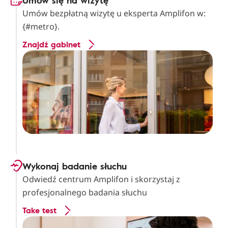
Umów się na wizytę
Umów bezpłatną wizytę u eksperta Amplifon w:
{#metro}.
Znajdź gabinet
Wykonaj badanie słuchu
Odwiedź centrum Amplifon i skorzystaj z
profesjonalnego badania słuchu
Take test