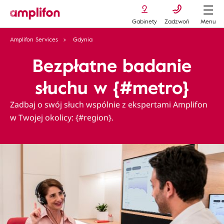
Gabinety
Zadzwoń
Menu
Amplifon Services
Gdynia
Bezpłatne badanie
słuchu w {#metro}
Zadbaj o swój słuch wspólnie z ekspertami Amplifon
w Twojej okolicy: {#region}.