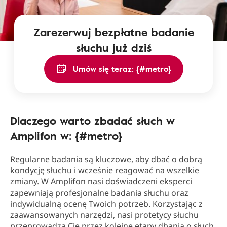
Zarezerwuj bezpłatne badanie
słuchu już dziś
Umów się teraz: {#metro}
Dlaczego warto zbadać słuch w
Amplifon w: {#metro}
Regularne badania są kluczowe, aby dbać o dobrą
kondycję słuchu i wcześnie reagować na wszelkie
zmiany. W Amplifon nasi doświadczeni eksperci
zapewniają profesjonalne badania słuchu oraz
indywidualną ocenę Twoich potrzeb. Korzystając z
zaawansowanych narzędzi, nasi protetycy słuchu
przeprowadzą Cię przez kolejne etapy dbania o słuch.