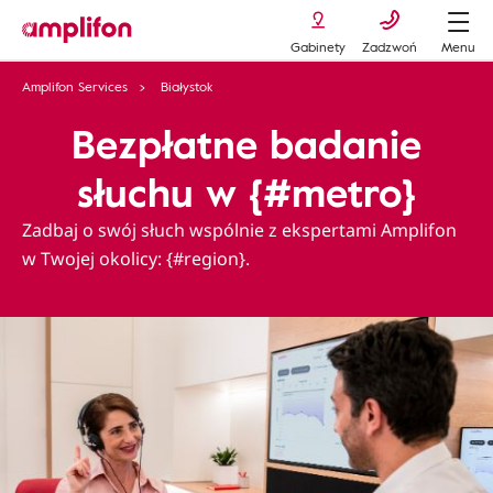
Gabinety
Zadzwoń
Menu
Amplifon Services
Białystok
Bezpłatne badanie
słuchu w {#metro}
Zadbaj o swój słuch wspólnie z ekspertami Amplifon
w Twojej okolicy: {#region}.