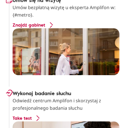
Umów się na wizytę
Umów bezpłatną wizytę u eksperta Amplifon w:
{#metro}.
Znajdź gabinet
Wykonaj badanie słuchu
Odwiedź centrum Amplifon i skorzystaj z
profesjonalnego badania słuchu
Take test